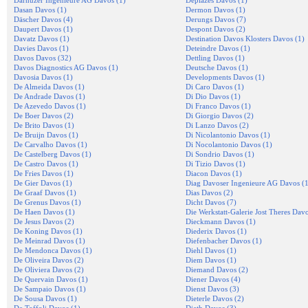
Darnuzer Ingenieure AG Davos (1)
Deplazes Davos (1)
Dasan Davos (1)
Dermon Davos (1)
Däscher Davos (4)
Derungs Davos (7)
Daupert Davos (1)
Despont Davos (2)
Davatz Davos (1)
Destination Davos Klosters Davos (1)
Davies Davos (1)
Deteindre Davos (1)
Davos Davos (32)
Dettling Davos (1)
Davos Diagnostics AG Davos (1)
Deutsche Davos (1)
Davosia Davos (1)
Developments Davos (1)
De Almeida Davos (1)
Di Caro Davos (1)
De Andrade Davos (1)
Di Dio Davos (1)
De Azevedo Davos (1)
Di Franco Davos (1)
De Boer Davos (2)
Di Giorgio Davos (2)
De Brito Davos (1)
Di Lanzo Davos (2)
De Bruijn Davos (1)
Di Nicolantonio Davos (1)
De Carvalho Davos (1)
Di Nocolantonio Davos (1)
De Castelberg Davos (1)
Di Sondrio Davos (1)
De Castro Davos (1)
Di Tizio Davos (1)
De Fries Davos (1)
Diacon Davos (1)
De Gier Davos (1)
Diag Davoser Ingenieure AG Davos (1
De Graaf Davos (1)
Dias Davos (2)
De Grenus Davos (1)
Dicht Davos (7)
De Haen Davos (1)
Die Werkstatt-Galerie Jost Theres Davo
De Jesus Davos (2)
Dieckmann Davos (1)
De Koning Davos (1)
Diederix Davos (1)
De Meinrad Davos (1)
Diefenbacher Davos (1)
De Mendonca Davos (1)
Diehl Davos (1)
De Oliveira Davos (2)
Diem Davos (1)
De Oliviera Davos (2)
Diemand Davos (2)
De Quervain Davos (1)
Diener Davos (4)
De Sampaio Davos (1)
Dienst Davos (3)
De Sousa Davos (1)
Dieterle Davos (2)