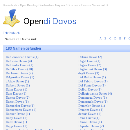
Telefonbuch
Open Directory Graubünden / Grigioni / Grischun
Davos
Namen mit D
Open
di Davos
Telefonbuch
Namen in Davos mit:
A
B
C
D
E
F
183 Namen gefunden
Da Conceicao Davos (1)
Defuns Davos (2)
Da Costa Davos (4)
Degel Davos (1)
Da Cunha Davos (1)
Degen Davos (2)
Da Silva Davos (10)
Degiacomi Davos (3)
Dachauer Davos (2)
degli Davos (3)
DAgostine Davos (1)
Del Barba Davos (1)
dAigle Davos (1)
Del Fabbro Davos (1)
Dalbert Davos (1)
Del Ponte Davos (1)
Dalm Davos (1)
Delboi Davos (1)
Dam Davos (1)
Dellagiovanna Davos (4)
Danese Davos (2)
Demanega Davos (1)
Daniel Davos (1)
Demarmels Davos (1)
Dannecker Davos (1)
Demmler Davos (1)
Dannemann Davos (1)
Demont Davos (4)
Danner Davos (1)
dennis Davos (1)
Dany Davos (1)
Denz Davos (1)
Danz Davos (1)
Denzel Davos (1)
Däpp Davos (1)
Depeder Davos (2)