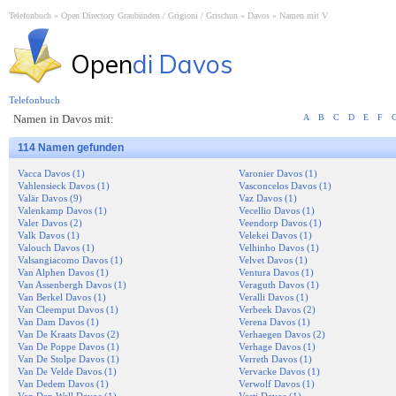
Telefonbuch
Open Directory Graubünden / Grigioni / Grischun
Davos
Namen mit V
Open
di Davos
Telefonbuch
Namen in Davos mit:
A
B
C
D
E
F
114 Namen gefunden
Vacca Davos (1)
Varonier Davos (1)
Vahlensieck Davos (1)
Vasconcelos Davos (1)
Valär Davos (9)
Vaz Davos (1)
Valenkamp Davos (1)
Vecellio Davos (1)
Valer Davos (2)
Veendorp Davos (1)
Valk Davos (1)
Velekei Davos (1)
Valouch Davos (1)
Velhinho Davos (1)
Valsangiacomo Davos (1)
Velvet Davos (1)
Van Alphen Davos (1)
Ventura Davos (1)
Van Assenbergh Davos (1)
Veraguth Davos (1)
Van Berkel Davos (1)
Veralli Davos (1)
Van Cleemput Davos (1)
Verbeek Davos (2)
Van Dam Davos (1)
Verena Davos (1)
Van De Kraats Davos (2)
Verhaegen Davos (2)
Van De Poppe Davos (1)
Verhage Davos (1)
Van De Stolpe Davos (1)
Verreth Davos (1)
Van De Velde Davos (1)
Vervacke Davos (1)
Van Dedem Davos (1)
Verwolf Davos (1)