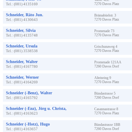
Tel.:
(081) 4135169
7270
Davos Platz
Schneider, Räto Jun.
Brämabüelstr.
3
Tel.:
(081) 4130643
7270
Davos Platz
Schneider, Silvia
Promenade
73
Tel.:
(081) 4135748
7270
Davos Platz
Schneider, Ursula
Grischunaweg
4
Tel.:
(081) 3538538
7270
Davos Platz
Schneider, Walter
Promenade
121AA
Tel.:
(081) 4167780
7260
Davos Dorf
Schneider, Werner
Alteinring
9
Tel.:
(081) 4164269
7270
Davos Platz
Schneider (-Benz), Walter
Bündastrasse
5
Tel.:
(081) 4165792
7260
Davos Dorf
Schneider (-Enz), Jörg u. Christa,
Casannastrasse
8
Tel.:
(081) 4163623
7270
Davos Platz
Schneider (-Hotz), Hugo
Bündastrasse
1BB
Tel.:
(081) 4163657
7260
Davos Dorf