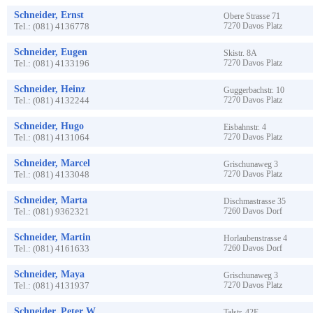
Schneider, Ernst
Obere Strasse
71
Tel.:
(081) 4136778
7270
Davos Platz
Schneider, Eugen
Skistr.
8A
Tel.:
(081) 4133196
7270
Davos Platz
Schneider, Heinz
Guggerbachstr.
10
Tel.:
(081) 4132244
7270
Davos Platz
Schneider, Hugo
Eisbahnstr.
4
Tel.:
(081) 4131064
7270
Davos Platz
Schneider, Marcel
Grischunaweg
3
Tel.:
(081) 4133048
7270
Davos Platz
Schneider, Marta
Dischmastrasse
35
Tel.:
(081) 9362321
7260
Davos Dorf
Schneider, Martin
Horlaubenstrasse
4
Tel.:
(081) 4161633
7260
Davos Dorf
Schneider, Maya
Grischunaweg
3
Tel.:
(081) 4131937
7270
Davos Platz
Schneider, Peter W.
Talstr.
42E