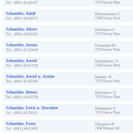
Tel.:
(081) 4136347
7270
Davos Platz
Schneider, Adolf
Museumstrasse
3
Tel.:
(081) 4164073
7260
Davos Dorf
Schneider, Albert
Hertistrasse
6
Tel.:
(081) 4164303
7270
Davos Platz
Schneider, Armin
Promenade
66
Tel.:
(081) 4132444
7270
Davos Platz
Schneider, Astrid
Horlaubenstr.
11
Tel.:
(081) 4162758
7260
Davos Dorf
Schneider, Astrid u. Armin
Mattastr.
46
Tel.:
(081) 4130569
7270
Davos Platz
Schneider, Benno
Hertistrasse
13
Tel.:
(081) 4164158
7270
Davos Platz
Schneider, Erich u. Dorothee
Mattastrasse
9
Tel.:
(081) 4132021
7270
Davos Platz
Schneider, Ernst
Obergasse
40
Tel.:
(081) 4041405
7494
Wiesen GR