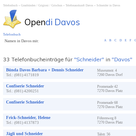
Telefonbuch
Graubünden / Grigioni / Grischun
Telefonauskunft Davos
Schneider in Davos
Open
di Davos
Telefonbuch
Namen in Davos mit:
A
B
C
D
E
F
33 Telefonbucheinträge für
"Schneider"
in
"Davos"
Bünda Davos Barbara + Dennis Schneider
Museumstr.
4
Tel.:
(081) 4171819
7260
Davos Dorf
Confiserie Schneider
Promenade
42
Tel.:
(081) 4200251
7270
Davos Platz
Confiserie Schneider
Promenade
68
7270
Davos Platz
Frick-Schneider, Helene
Föhrenweg
8
Tel.:
(081) 4137873
7270
Davos Platz
Jägli und Schneider
Talstr.
56